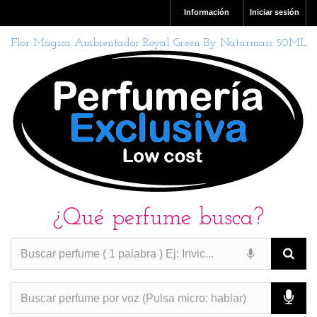
Información
Iniciar sesión
Flor Mágica Ambientador Royal Green By Naturmais 50ML
¿Qué perfume busca?
PERFUMES IMITACION