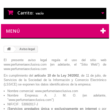
PERFUMES IMITACION
PERFUMES DE IMITACION DE LARGA
DURACION
Carrito:
vacío
MENÚ
Aviso legal
El presente aviso legal regula el uso del sitio web
www.perfumeriaexclusiva.com (en adelante, el "Sitio Web") de
www.perfumeriaexclusiva.com
En cumplimiento del
artículo 10 de la Ley 34/2002
, de 11 de julio, de
Servicios de la Sociedad de la Información y Comercio Electrónico
(LSSICE) se exponen los datos identificativos de la empresa:
Nombre comercial: www.perfumeriaexclusiva.com
Nombre Empresa: A. J. M. O. (en adelante,
"www.perfumeriaexclusiva.com")
NIF/CIF: 53092017-J
(
Servicios prestados única y exclusivamente en internet
o por