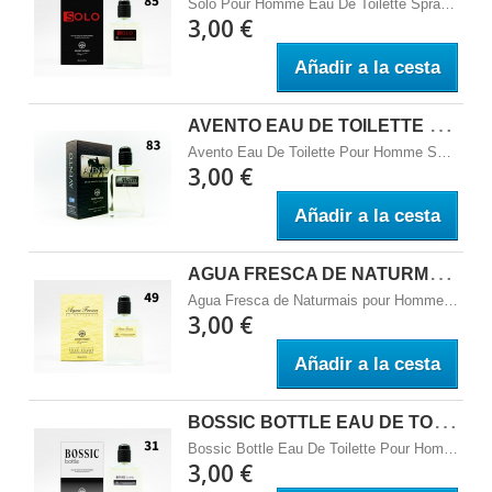
Solo Pour Homme Eau De Toilette Spray 100 ML
3,00 €
Añadir a la cesta
A
VENTO EAU DE TOILETTE POUR HOMME SPRAY 100 ML - SUNSET WORLD FRAGANCES
Avento Eau De Toilette Pour Homme Spray 100 ML - Sunset World Fragances
3,00 €
Añadir a la cesta
A
GUA FRESCA DE NATURMAIS POUR HOMME EAU DE TOILETTE SPRAY 100 ML - SUNSET WORLD FRAGANCES
Agua Fresca de Naturmais pour Homme Eau de Toilette Spray 100 ml - Sunset World Fragances
3,00 €
Añadir a la cesta
B
OSSIC BOTTLE EAU DE TOILETTE POUR HOMME SPRAY 100 ML - SUNSET WORLD FRAGANCES
Bossic Bottle Eau De Toilette Pour Homme Spray 100 ML - Sunset World Fragances Familia Olfativa:&nbsp; Notas de Salida:&nbsp; Notas de Coraz&oacute;n:&nbsp; Notas de Fondo:&nbsp;
3,00 €