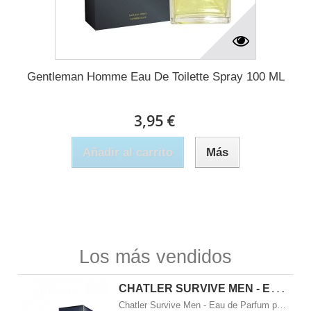
Gentleman Homme Eau De Toilette Spray 100 ML
3,95 €
Añadir al carrito
Más
Los más vendidos
C
HATLER SURVIVE MEN - EAU DE PARFUM PARA HOMBRE 100 ML
Chatler Survive Men - Eau de Parfum para Hombre 100 ml Notas de salida:&nbsp;pimienta, bergamota de Calabria. Notas de coraz&oacute;n:&nbsp;geranio, lavanda, pimienta de Sichuan, elemi, pimienta rosa, vetiver, pachul&iacute; Notas de&nbsp;base o fondo:&nbsp;cedro, labdanum, ambroxan