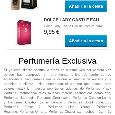
Añadir a la cesta
D
OLCE LADY CASTLE EAU DE PARFUM PARA MUJER 100 ML - CHATLER
Dolce Lady Castle Eau de Parfum para Mujer 100 ml - Chatler Familia olfativa: Notas de salida: Sicilian lemon, Blood orange, jazmine Notas de coraz&oacute;n: Cherry, heliotropo Notas de fondo: musk, cedar
9,95 €
Añadir a la cesta
Perfumería Exclusiva
Si ya eres cliente habitual o estás en nuestra web por primera vez
porque has comprado en otra tienda online de perfumes de
equivalencia, seguramente vas a valorar el servicio de entrega y la
atención al cliente... Has encontrado el perfume que buscas pero
quieres más? En nuestra web tienes además de Perfumes Prady
Parfums International otras muchas marcas económicas como son,
Perfumes
Naturmais,
Perfumes
Dreamworld,
Perfumes
Creation Lamis
y
Perfumes
Creation Lamis Deluxe
,
Perfumes
Dorall Collection,
Perfumes
Close 2, Perfumes Linn Young,
Perfumes
Realtime,
Perfumes Omerta,
Perfumes Chatler y... muchos más, más