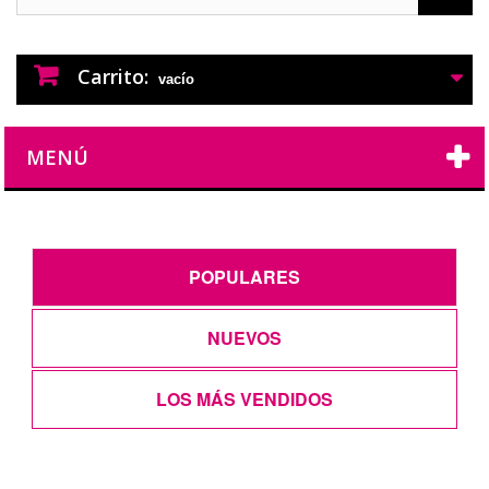
PERFUMES IMITACION
PERFUMES DE IMITACION DE LARGA
DURACION
Carrito:
vacío
MENÚ
POPULARES
NUEVOS
LOS MÁS VENDIDOS