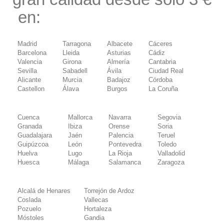
en:
Perfumes de imitación
Madrid
Tarragona
Albacete
Cáceres
Barcelona
Lleida
Asturias
Cádiz
Valencia
Girona
Almería
Cantabria
Sevilla
Sabadell
Ávila
Ciudad Real
Alicante
Murcia
Badajoz
Córdoba
Castellon
Álava
Burgos
La Coruña
Cuenca
Mallorca
Navarra
Segovia
Granada
Ibiza
Orense
Soria
Guadalajara
Jaén
Palencia
Teruel
Guipúzcoa
León
Pontevedra
Toledo
Huelva
Lugo
La Rioja
Valladolid
Huesca
Málaga
Salamanca
Zaragoza
Alcalá de Henares
Torrejón de Ardoz
Coslada
Vallecas
Pozuelo
Hortaleza
Móstoles
Gandia