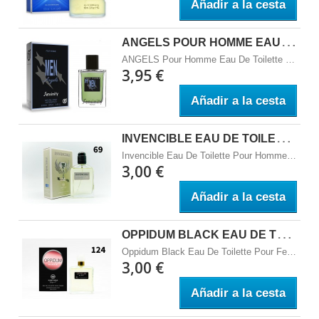
Añadir a la cesta
A
NGELS POUR HOMME EAU DE TOILETTE SPRAY 100 ML SENSINITY
ANGELS Pour Homme Eau De Toilette Spray 100 ML Sensinity
3,95 €
Añadir a la cesta
I
NVENCIBLE EAU DE TOILETTE POUR HOMME SPRAY 100 ML - SUNSET WORLD FRAGANCES
Invencible Eau De Toilette Pour Homme Spray 100 ML - Sunset World Fragances Familia Olfativa: Amaderada - Acu&aacute;tica Notas de Salida: Pomelo, Mandarina. Notas de Coraz&oacute;n: Laurel, Jazm&iacute;n. Notas de Fondo: &Aacute;mbar, Pachul&iacute;.
3,00 €
Añadir a la cesta
O
PPIDUM BLACK EAU DE TOILETTE POUR FEMME SPRAY 100 ML - SUNSET WORLD FRAGANCES
Oppidum Black Eau De Toilette Pour Femme Spray 100 ML - Sunset World Fragances
3,00 €
Añadir a la cesta