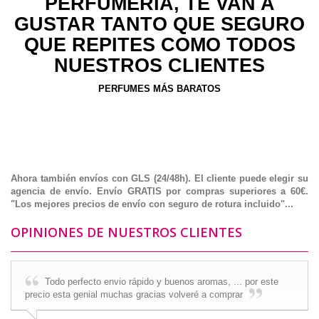
PERFUMERÍA, TE VAN A
GUSTAR TANTO QUE SEGURO
QUE REPITES COMO TODOS
NUESTROS CLIENTES
PERFUMES MÁS BARATOS
Perfume de mujer, perfumes de hombre, perfumes de niños, perfume
equivalencia, perfumes imitacion, fragancias imitacion, fragancias
equivalencia, colonias imitacion, colonias equivalencia, perfumes de
imitacion.
Ahora también envíos con
GLS (24/48h).
El cliente puede elegir su
agencia de envío.
Envío GRATIS por compras superiores a 60€.
"Los mejores precios de envío con seguro de rotura incluido"...
OPINIONES DE NUESTROS CLIENTES
Todo perfecto envio rápido y buenos aromas, ... por este
precio esta genial muchas gracias volveré a comprar