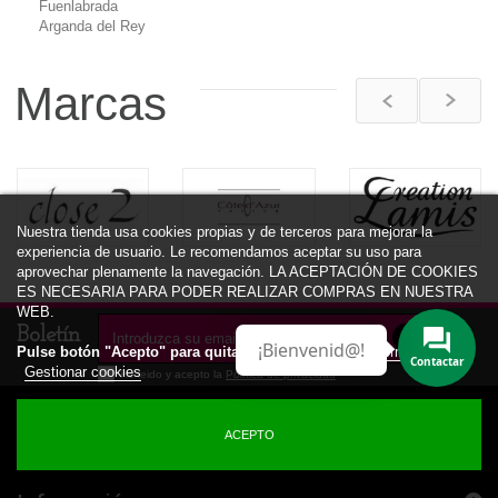
Fuenlabrada
Arganda del Rey
Marcas
Nuestra tienda usa cookies propias y de terceros para mejorar la
experiencia de usuario. Le recomendamos aceptar su uso para
aprovechar plenamente la navegación. LA ACEPTACIÓN DE COOKIES
ES NECESARIA PARA PODER REALIZAR COMPRAS EN NUESTRA
WEB.
Boletín
¡Bienvenid@!
Pulse botón "Acepto" para quitar este aviso.
Más información
Gestionar cookies
He leido y acepto la
Política de privacidad
ACEPTO