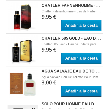
C
HATLER FAHNENHOMME - EAU DE PARFUM PARA HOMBRE 100 ML
Chatler Fahnenhomme - Eau de Parfum para Hombre 100 ml
9,95 €
Añadir a la cesta
C
HATLER 585 GOLD - EAU DE TOILETTE PARA HOMBRE 100 ML
Chatler 585 Gold - Eau de Toilette para Hombre 100 ml Notas de salida:&nbsp;pomelo, menta, mandarina roja. Notas&nbsp;de coraz&oacute;n:&nbsp;&nbsp;rosa, canela, notas especiadas. Notas&nbsp;base o fondo:&nbsp;&nbsp;cuero, notas amaderadas, resina &aacute;mbar, pachul&iacute; indio.
9,95 €
Añadir a la cesta
A
GUA SALVAJE EAU DE TOILETTE POUR HOMME SPRAY 100 ML - SUNSET WORLD FRAGANCES
Agua Salvaje Eau De Toilette Pour Homme Spray 100 ML - Sunset World Fragances&nbsp;
3,00 €
Añadir a la cesta
S
OLO POUR HOMME EAU DE TOILETTE SPRAY 100 ML