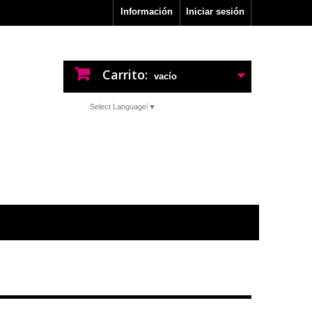
Información
Iniciar sesión
Carrito:
vacío
Select Language
▼