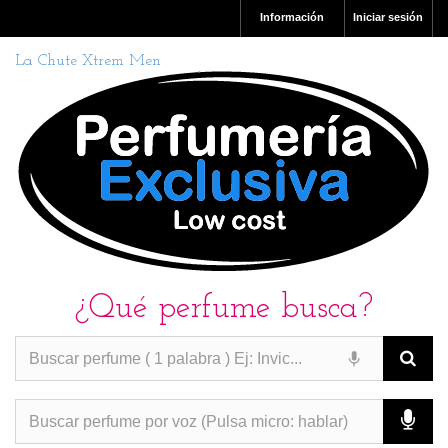
Información
Iniciar sesión
La Chute Xtrem Men
¿Qué perfume busca?
PERFUMES IMITACION