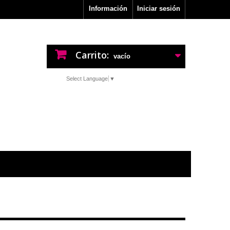
Información
Iniciar sesión
Carrito:
vacío
Select Language
▼