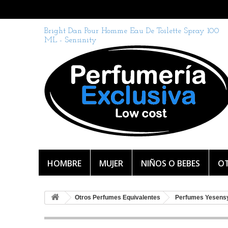
Bright Dan Pour Homme Eau De Toilette Spray 100
ML - Sensinity
HOMBRE
MUJER
NIÑOS O BEBES
OT
Otros Perfumes Equivalentes
Perfumes Yesens