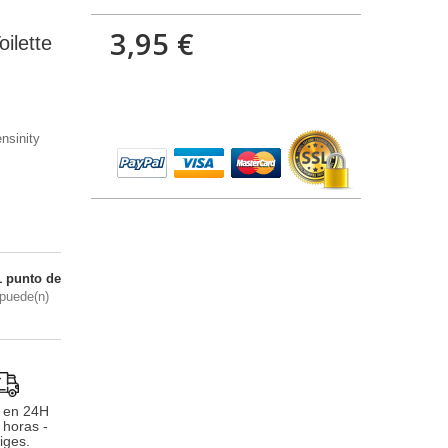
3,95 €
ilette
nsinity
1
punto de
puede(n)
 en 24H
 horas -
iges.