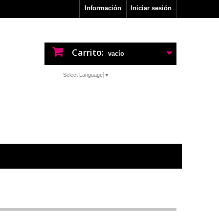
Información
Iniciar sesión
Carrito:
vacío
Select Language
▼