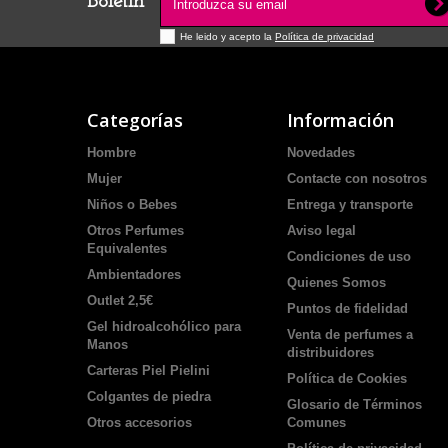
Boletín
He leido y acepto la
Política de privacidad
Categorías
Información
Hombre
Novedades
Mujer
Contacte con nosotros
Niños o Bebes
Entrega y transporte
Otros Perfumes
Aviso legal
Equivalentes
Condiciones de uso
Ambientadores
Quienes Somos
Outlet 2,5€
Puntos de fidelidad
Gel hidroalcohólico para
Venta de perfumes a
Manos
distribuidores
Carteras Piel Pielini
Política de Cookies
Colgantes de piedra
Glosario de Términos
Otros accesorios
Comunes