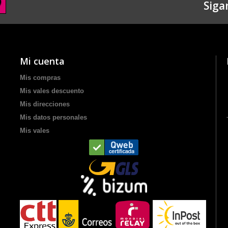
Siga
Mi cuenta
Mis compras
Mis vales descuento
Mis direcciones
Mis datos personales
Mis vales