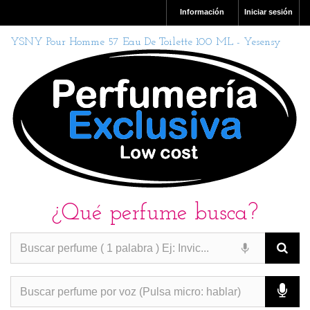
Información
Iniciar sesión
YSNY Pour Homme 57 Eau De Toilette 100 ML - Yesensy
¿Qué perfume busca?
PERFUMES IMITACION