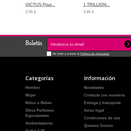
VICTUS Pour...
1 TRILLION...
3,95 €
3,95 €
Boletín
He leido y acepto la
Política de privacidad
Categorías
Información
Hombre
Novedades
Mujer
Contacte con nosotros
Niños o Bebes
Entrega y transporte
Otros Perfumes
Aviso legal
Equivalentes
Condiciones de uso
Ambientadores
Quienes Somos
Outlet 2,5€