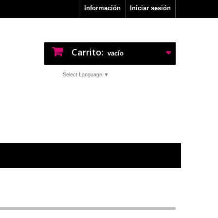
Información
Iniciar sesión
Carrito:
vacío
Select Language
▼