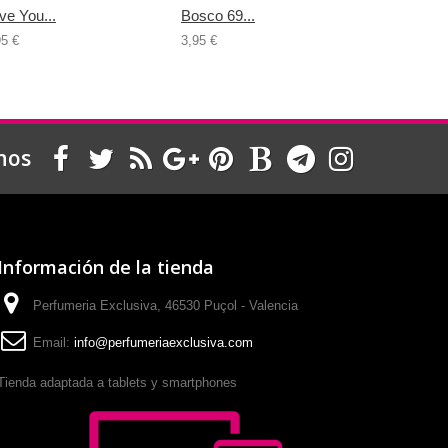
ve You...
Bosco 69...
Famous...
95 €
3,95 €
3,95 €
nos
Información de la tienda
Perfumeria Exclusiva, 46530 Puçol - Valencia
Email:
info@perfumeriaexclusiva.com
Tienda adaptada a tablets y smartphones