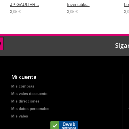
JP GAULIER...
Invencible...
Lo
3,95 €
3,95 €
3,
Siga
Mi cuenta
Mis compras
Mis vales descuento
Mis direcciones
Mis datos personales
Mis vales