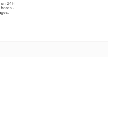
 en 24H
 horas -
iges.