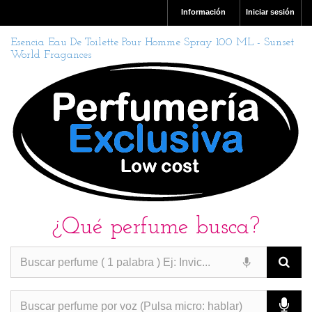
Información
Iniciar sesión
Esencia Eau De Toilette Pour Homme Spray 100 ML - Sunset
World Fragances
¿Qué perfume busca?
PERFUMES IMITACION