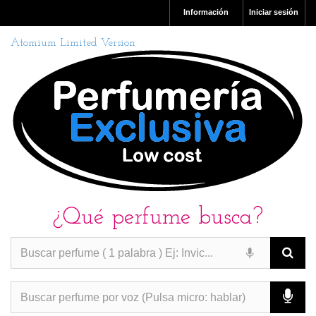
Información
Iniciar sesión
Atomium Limited Version
¿Qué perfume busca?
PERFUMES IMITACION