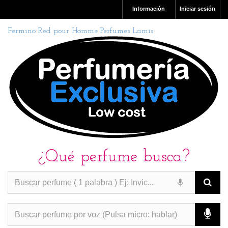
Información
Iniciar sesión
Fermino Red pour Homme Perfumes Lamis
¿Qué perfume busca?
PERFUMES IMITACION