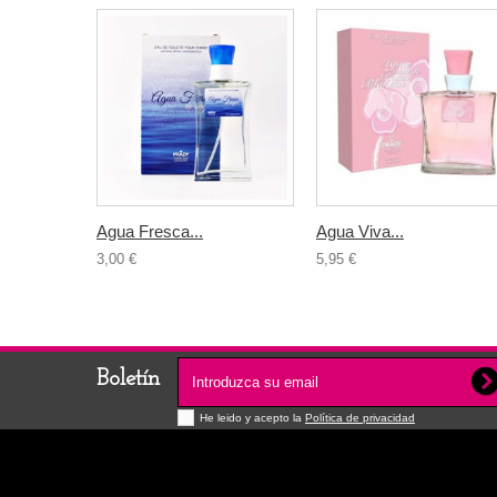
Agua Fresca...
Agua Viva...
3,00 €
5,95 €
Boletín
He leido y acepto la
Política de privacidad