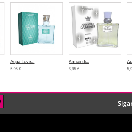
Aqua Love...
Armaindi...
Au
5,95 €
3,95 €
5,
Siga