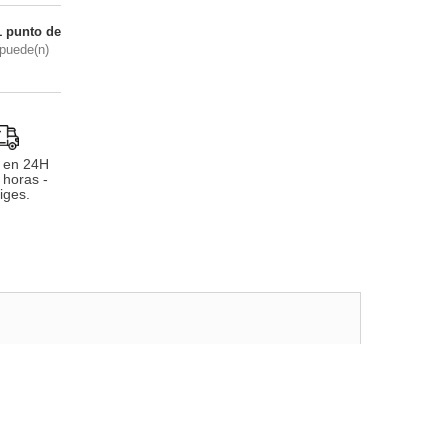
1
punto de
puede(n)
 en 24H
 horas -
iges.