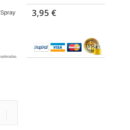
3,95 €
 Spray
Amaderadas.