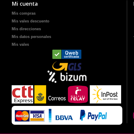
Mi cuenta
Mis compras
Mis vales descuento
Mis direcciones
Mis datos personales
Mis vales