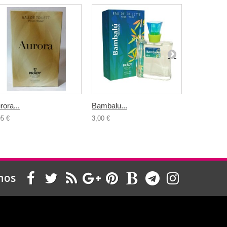
rora...
Bambalu...
Bosic Back
95 €
3,00 €
5,95 €
nos