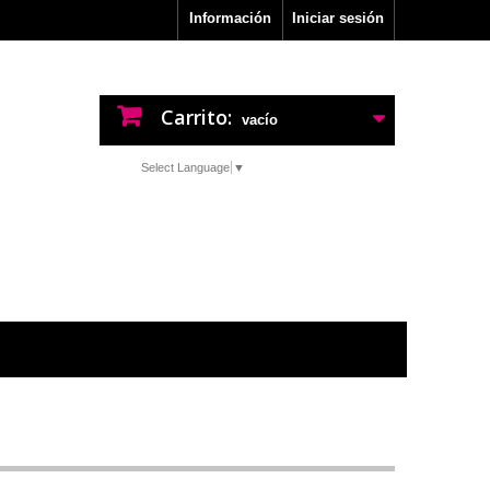
Información
Iniciar sesión
Carrito:
vacío
Select Language
▼