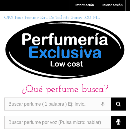
Información
Iniciar sesión
OK2 Pour Femme Eau De Toilette Spray 100 ML
¿Qué perfume busca?
PERFUMES IMITACION