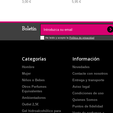
3,00 €
5,95 €
Boletín
He leido y acepto la
Política de privacidad
Categorías
Información
Hombre
Novedades
Mujer
Contacte con nosotros
Niños o Bebes
Entrega y transporte
Otros Perfumes
Aviso legal
Equivalentes
Condiciones de uso
Ambientadores
Quienes Somos
Outlet 2,5€
Puntos de fidelidad
Gel hidroalcohólico para
Venta de perfumes a