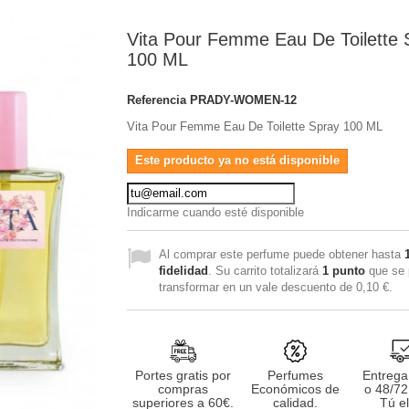
Vita Pour Femme Eau De Toilette 
100 ML
Referencia
PRADY-WOMEN-12
Vita Pour Femme Eau De Toilette Spray 100 ML
Este producto ya no está disponible
Indicarme cuando esté disponible
Al comprar este perfume puede obtener hasta
fidelidad
. Su carrito totalizará
1
punto
que se 
transformar en un vale descuento de
0,10 €
.
Portes gratis por
Perfumes
Entrega
compras
Económicos de
o 48/72
superiores a 60€.
calidad.
Tú el