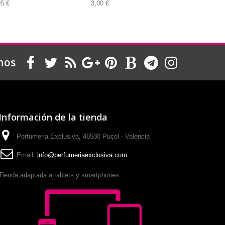
95 €
3,00 €
5,95 €
nos
Información de la tienda
Perfumeria Exclusiva, 46530 Puçol - Valencia
Email:
info@perfumeriaexclusiva.com
Tienda adaptada a tablets y smartphones