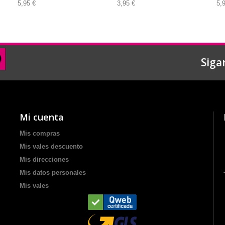
5,95 €
3,95 €
5,
Siga
Mi cuenta
Mis compras
Mis vales descuento
Mis direcciones
Mis datos personales
Mis vales