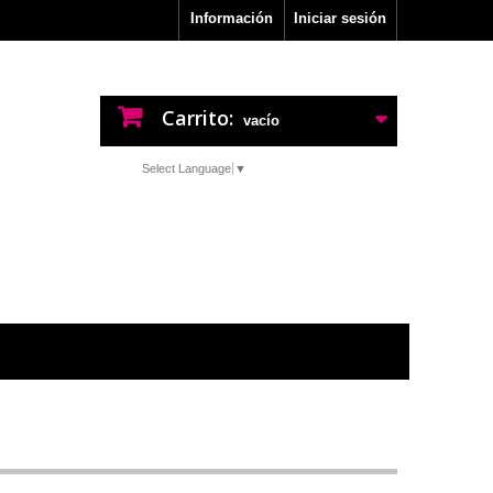
Información
Iniciar sesión
Carrito:
vacío
Select Language
▼