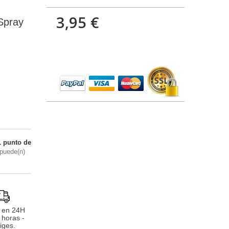
3,95 €
Spray
1
punto de
puede(n)
 en 24H
 horas -
iges.