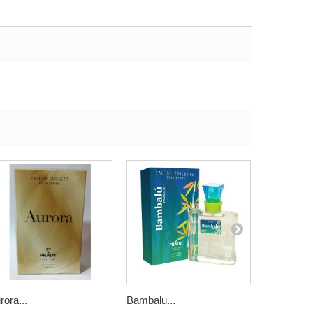
rora...
Bambalu...
Bosic Back