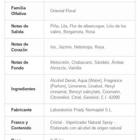
Familia
Oriental Floral
Olfativa
Notas de
Piña, Lila, Flor de albaricoque, Lirio de los
Salida
valles, Bergamota, Rosa
Notas de
Iris, Jázmin, Heliotropo, Rosa
Corazón
Notas de
Melocotón, Chabacano, Sándalo, Ámbar,
Fondo
Almizcle, Vainilla
Alcohol Denat, Aqua (Water), Fragrance
(Parfum), Limonene, Linalool, Hexyl
Ingredientes
cinnamal, Benzyl salicylate, Coumarin,
Citronelliol, Citral, Geraniol, C.I. 42090
Fabricante
Laboratorios Prady Normapiel S.L.
Frasco y
Cristal - Vaporizador Natural Spray -
Contenido
Elaborado con alcohol de origen natural