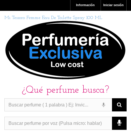
Información
Iniciar sesión
Mi Tessoro Femme Eau De Toilette Spray 100 ML
¿Qué perfume busca?
PERFUMES IMITACION