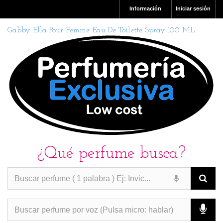
Información
Iniciar sesión
Gabby Ella Pour Femme Eau De Toilette Spray 100 ML
¿Qué perfume busca?
PERFUMES IMITACION