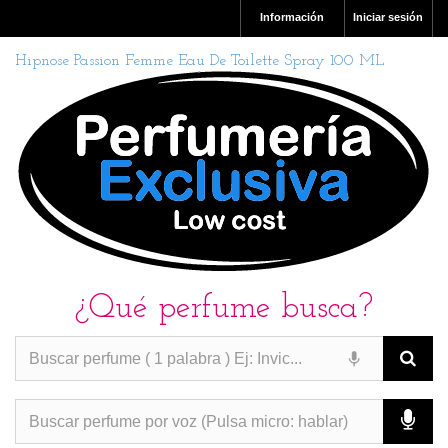
Información
Iniciar sesión
Hipnose Passion Femme Eau De Toilette Spray 100 ML
¿Qué perfume busca?
PERFUMES IMITACION