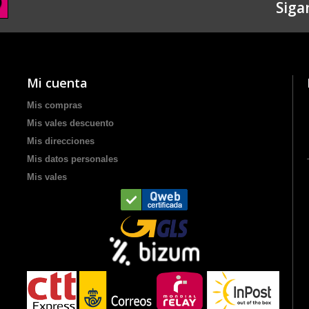
Siga
Mi cuenta
Mis compras
Mis vales descuento
Mis direcciones
Mis datos personales
Mis vales