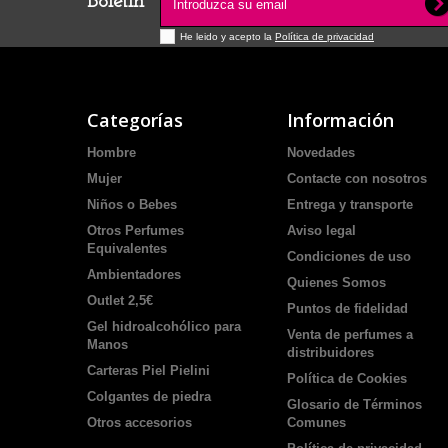
Boletín
He leido y acepto la
Política de privacidad
Categorías
Información
Hombre
Novedades
Mujer
Contacte con nosotros
Niños o Bebes
Entrega y transporte
Otros Perfumes
Aviso legal
Equivalentes
Condiciones de uso
Ambientadores
Quienes Somos
Outlet 2,5€
Puntos de fidelidad
Gel hidroalcohólico para
Venta de perfumes a
Manos
distribuidores
Carteras Piel Pielini
Política de Cookies
Colgantes de piedra
Glosario de Términos
Otros accesorios
Comunes