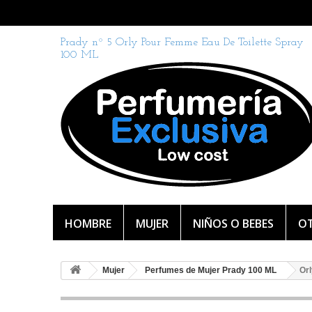
Prady nº 5 Orly Pour Femme Eau De Toilette Spray
100 ML
HOMBRE
MUJER
NIÑOS O BEBES
OT
Mujer
Perfumes de Mujer Prady 100 ML
Or