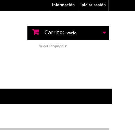
Información
Iniciar sesión
Carrito:
vacío
Select Language
▼