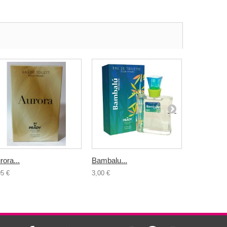
rora...
Bambalu...
Bosic Back
95 €
3,00 €
5,95 €