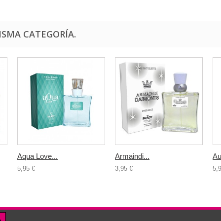
ISMA CATEGORÍA.
Aqua Love...
Armaindi...
Au
5,95 €
3,95 €
5,