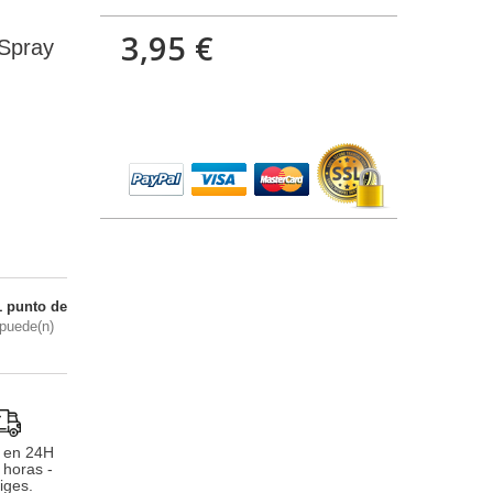
3,95 €
 Spray
1
punto de
puede(n)
 en 24H
 horas -
iges.