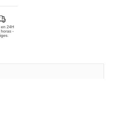
 en 24H
 horas -
iges.