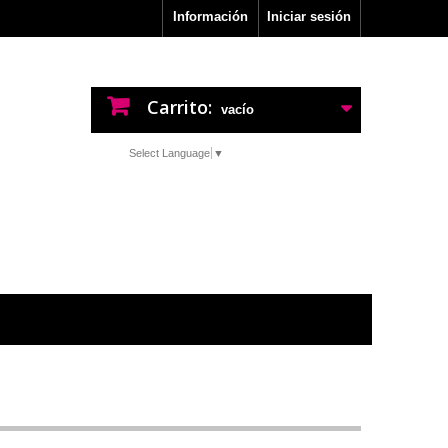
Información
Iniciar sesión
Carrito:
vacío
Select Language
▼