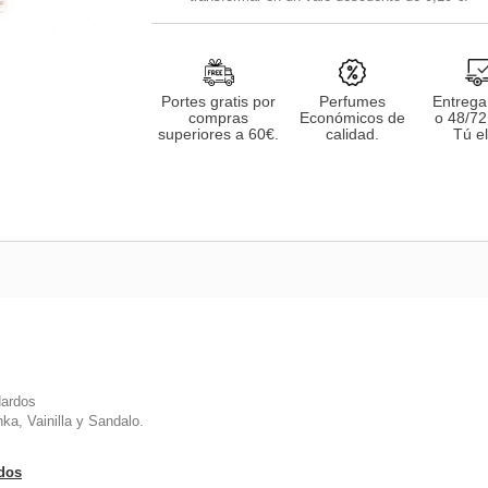
Portes gratis por
Perfumes
Entrega
compras
Económicos de
o 48/72
superiores a 60€.
calidad.
Tú el
Nardos
ka, Vainilla y Sandalo.
ados