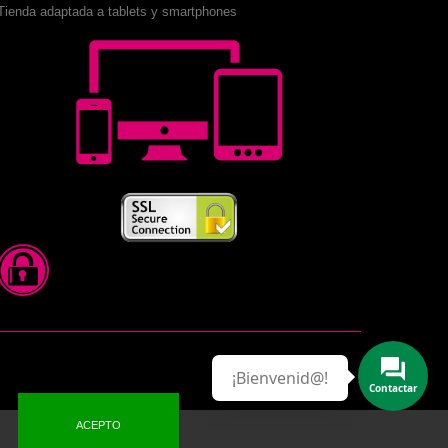
Tienda adaptada a tablets y smartphones
¡Bienvenid@!
Contactar
ACEPTO