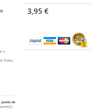
3,95 €
te
ar y
ba Tonka,
1
punto de
puede(n)