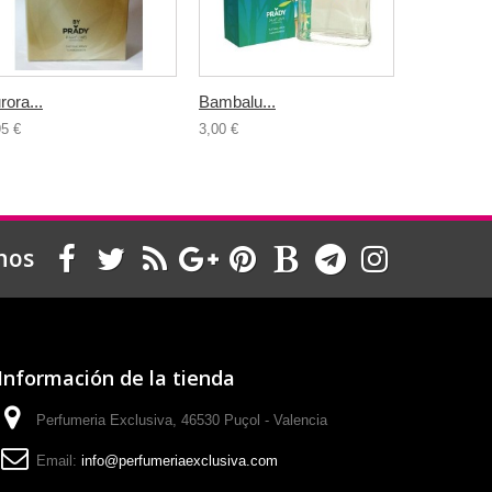
rora...
Bambalu...
Bosic Back
95 €
3,00 €
5,95 €
nos
Información de la tienda
Perfumeria Exclusiva, 46530 Puçol - Valencia
Email:
info@perfumeriaexclusiva.com