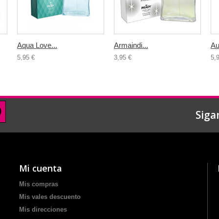
Aqua Love...
Armaindi...
Au
5,95 €
3,95 €
5,
Siga
Mi cuenta
Mis compras
Mis vales descuento
Mis direcciones