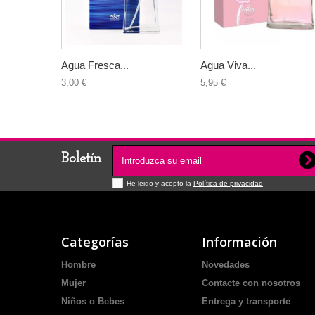
Agua Fresca...
Agua Viva...
3,00 €
5,95 €
Boletín
He leido y acepto la
Política de privacidad
Categorías
Información
Hombre
Novedades
Mujer
Contacte con nosotros
Niños o Bebes
Entrega y transporte