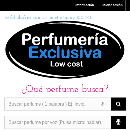
Información
Iniciar sesión
Wild Shakra Eau De Toilette Spray 100 ML
¿Qué perfume busca?
PERFUMES IMITACION