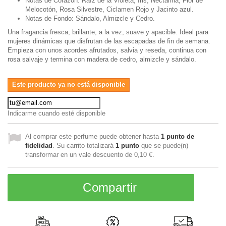
Notas de Corazón: Raíz de la Violeta, Iris, Nectarina, Flor de
Melocotón, Rosa Silvestre, Ciclamen Rojo y Jacinto azul.
Notas de Fondo: Sándalo, Almizcle y Cedro.
Una fragancia fresca, brillante, a la vez, suave y apacible. Ideal para
mujeres dinámicas que disfrutan de las escapadas de fin de semana.
Empieza con unos acordes afrutados, salvia y reseda, continua con
rosa salvaje y termina con madera de cedro, almizcle y sándalo.
Este producto ya no está disponible
Indicarme cuando esté disponible
Al comprar este perfume puede obtener hasta
1
punto de
fidelidad
. Su carrito totalizará
1
punto
que se puede(n)
transformar en un vale descuento de
0,10 €
.
Compartir