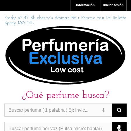
Información
Iniciar sesión
Prady nº 47 Blueberry´s Woman Pour Femme Eau De Toilette
Spray 100 ML
¿Qué perfume busca?
PERFUMES IMITACION