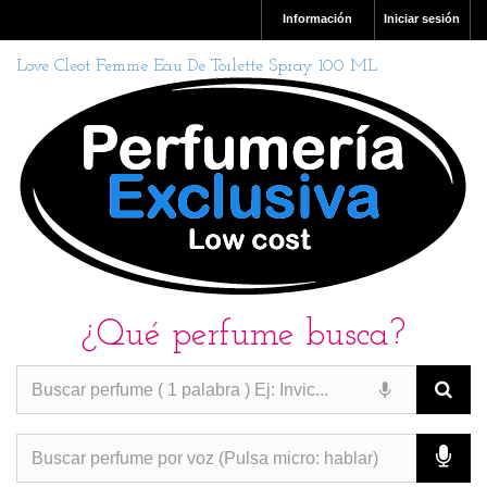
Información
Iniciar sesión
Love Cleot Femme Eau De Toilette Spray 100 ML
¿Qué perfume busca?
PERFUMES IMITACION