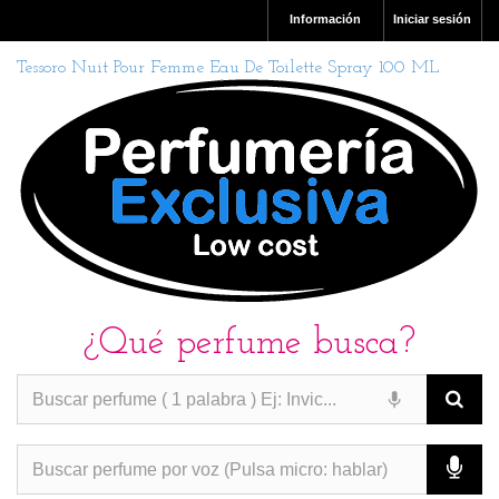
Información
Iniciar sesión
Tessoro Nuit Pour Femme Eau De Toilette Spray 100 ML
¿Qué perfume busca?
PERFUMES IMITACION