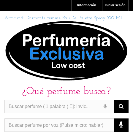
Información
Iniciar sesión
Armaindi Daimonts Femme Eau De Toilette Spray 100 ML
¿Qué perfume busca?
PERFUMES IMITACION