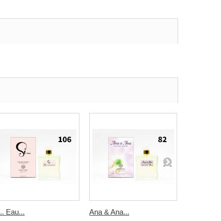
.. Eau...
Ana & Ana...
Blue Light.