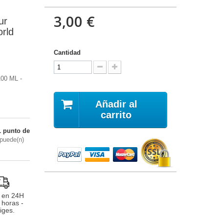
3,00 €
ur
rld
Cantidad
00 ML -
Añadir al
carrito
1
punto de
puede(n)
 en 24H
 horas -
iges.