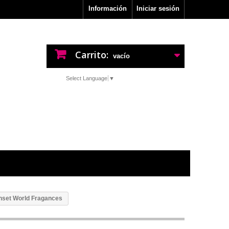
Información
Iniciar sesión
Carrito:
vacío
Select Language
▼
nset World Fragances