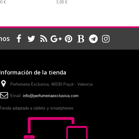
00 €
3,00 €
3,00 €
nos
Información de la tienda
Perfumeria Exclusiva, 46530 Puçol - Valencia
Email:
info@perfumeriaexclusiva.com
Tienda adaptada a tablets y smartphones