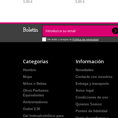
3,00 €
3,00 €
Boletín
He leido y acepto la
Política de privacidad
Categorías
Información
Hombre
Novedades
Mujer
Contacte con nosotros
Niños o Bebes
Entrega y transporte
Otros Perfumes
Aviso legal
Equivalentes
Condiciones de uso
Ambientadores
Quienes Somos
Outlet 2,5€
Puntos de fidelidad
Gel hidroalcohólico para
Venta de perfumes a