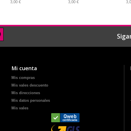
3,00 €
3,00 €
3,
Siga
Mi cuenta
Mis compras
Mis vales descuento
Mis direcciones
Mis datos personales
Mis vales