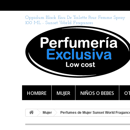
Oppidum Black Eau De Toilette Pour Femme Spray
100 ML - Sunset World Fragances
HOMBRE
MUJER
NIÑOS O BEBES
OT
Mujer
Perfumes de Mujer Sunset World Fraganc