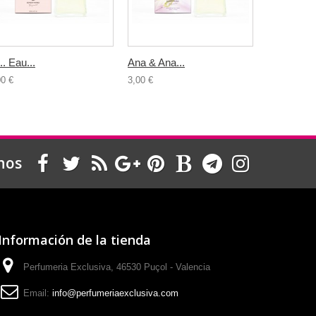
.. Eau...
Ana & Ana...
Blue Light.
00 €
3,00 €
3,00 €
nos
Información de la tienda
Perfumeria Exclusiva, 46530 Puçol - Valencia
Email:
info@perfumeriaexclusiva.com