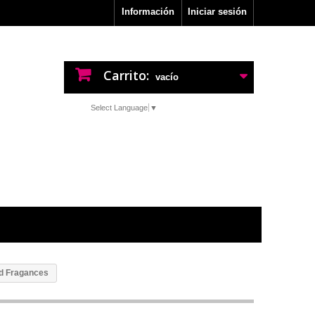
Información
Iniciar sesión
Carrito:
vacío
Select Language
▼
ld Fragances