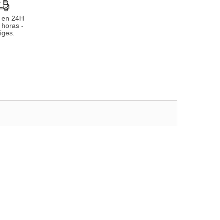
 en 24H
 horas -
iges.