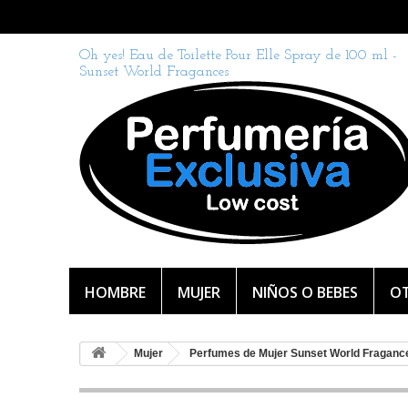
Oh yes! Eau de Toilette Pour Elle Spray de 100 ml -
Sunset World Fragances
HOMBRE
MUJER
NIÑOS O BEBES
OT
Mujer
Perfumes de Mujer Sunset World Fraganc