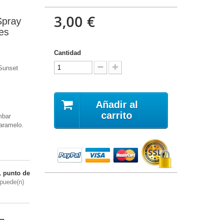
3,00 €
Spray
es
Cantidad
 Sunset
Añadir al
carrito
mbar
aramelo.
1
punto de
puede(n)