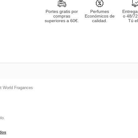
Portes gratis por
Perfumes
Entrega
compras
Económicos de
o 48/72
superiores a 60€.
calidad.
Tú el
et World Fragances
lo.
ados