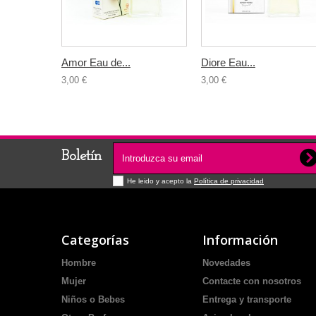
Amor Eau de...
Diore Eau...
3,00 €
3,00 €
Boletín
He leido y acepto la
Política de privacidad
Categorías
Información
Hombre
Novedades
Mujer
Contacte con nosotros
Niños o Bebes
Entrega y transporte