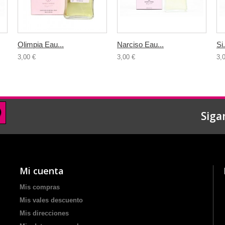
Olimpia Eau...
Narciso Eau...
Si.
3,00 €
3,00 €
3,
Siga
Mi cuenta
Mis compras
Mis vales descuento
Mis direcciones