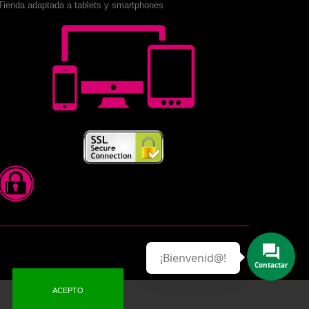
Tienda adaptada a tablets y smartphones
¡Bienvenid@!
Contactar
ACEPTO