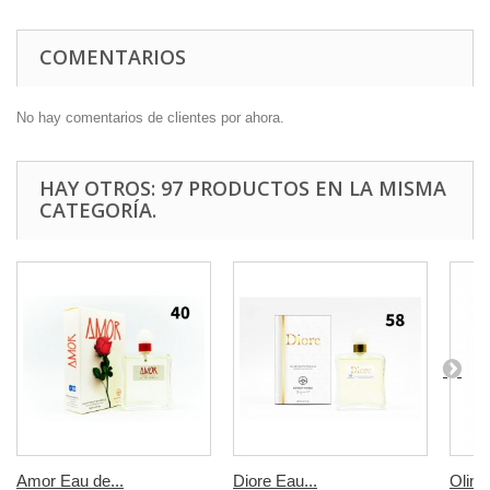
COMENTARIOS
No hay comentarios de clientes por ahora.
HAY OTROS: 97 PRODUCTOS EN LA MISMA
CATEGORÍA.
Amor Eau de...
Diore Eau...
Olimp