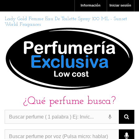
Información
Iniciar sesión
Lady Gold Femme Eau De Toilette Spray 100 ML - Sunset
World Fragances
¿Qué perfume busca?
PERFUMES IMITACION