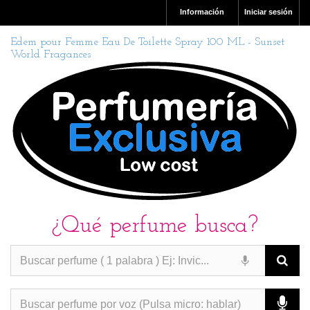
Información
Iniciar sesión
Edem pour Femme Eau De Toilette Spray 100 ML - Sunset
World Fragances
¿Qué perfume busca?
PERFUMES IMITACION