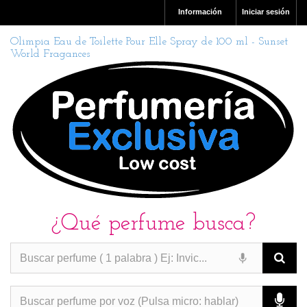
Información
Iniciar sesión
Olimpia Eau de Toilette Pour Elle Spray de 100 ml - Sunset
World Fragances
¿Qué perfume busca?
PERFUMES IMITACION