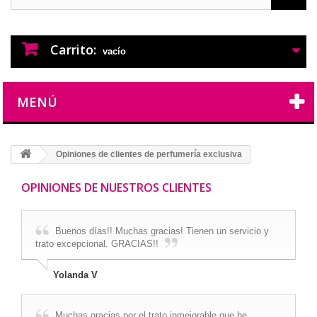
PERFUMES IMITACION
PERFUMES DE IMITACION DE LARGA
DURACION
Carrito:
vacío
MENÚ
Opiniones de clientes de perfumería exclusiva
OPINIONES DE NUESTROS CLIENTES
Buenos días!! Muchas gracias! Tienen un servicio y
trato excepcional. GRACIAS!!
Yolanda V
Muchas gracias por el trato inmejorable que he