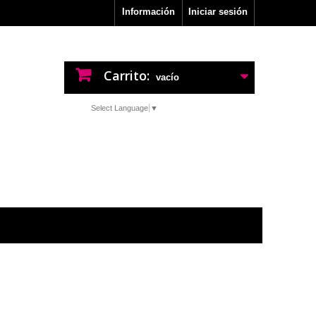
Información
Iniciar sesión
Carrito:
vacío
Select Language
▼