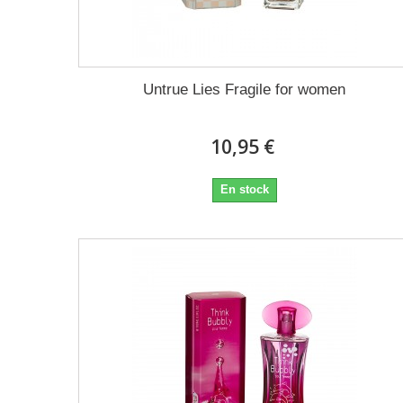
Untrue Lies Fragile for women
10,95 €
En stock