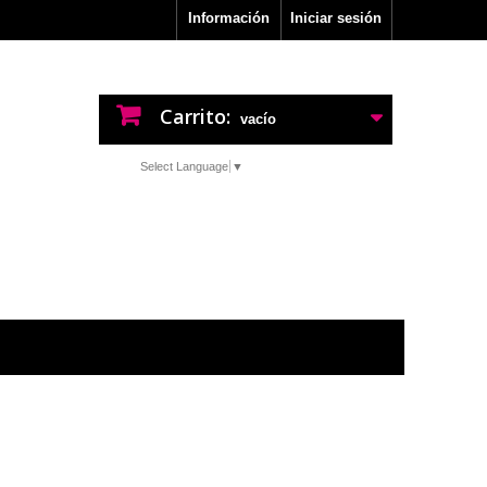
Información
Iniciar sesión
Carrito:
vacío
Select Language
▼