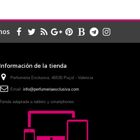
nos
Información de la tienda
Perfumeria Exclusiva, 46530 Puçol - Valencia
Email:
info@perfumeriaexclusiva.com
Tienda adaptada a tablets y smartphones