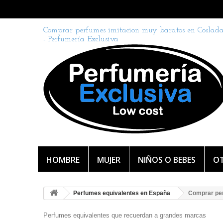
Comprar perfumes imitacion muy baratos en Coslad
- Perfumería Exclusiva
HOMBRE
MUJER
NIÑOS O BEBES
OT
Perfumes equivalentes en España
Comprar per
Perfumes equivalentes que recuerdan a grandes marcas