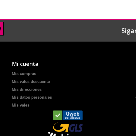
Siga
Mi cuenta
Mis compras
Mis vales descuento
Mis direcciones
Mis datos personales
Mis vales