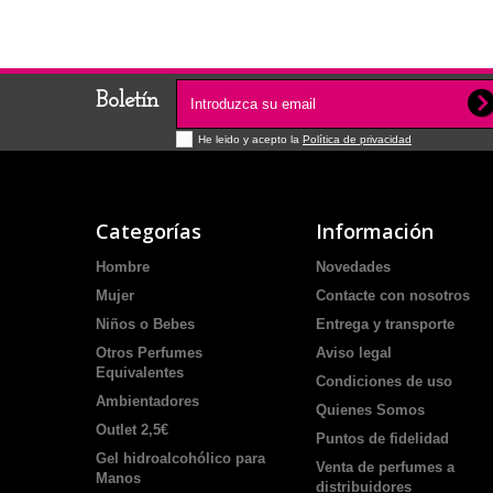
Boletín
He leido y acepto la
Política de privacidad
Categorías
Información
Hombre
Novedades
Mujer
Contacte con nosotros
Niños o Bebes
Entrega y transporte
Otros Perfumes
Aviso legal
Equivalentes
Condiciones de uso
Ambientadores
Quienes Somos
Outlet 2,5€
Puntos de fidelidad
Gel hidroalcohólico para
Venta de perfumes a
Manos
distribuidores