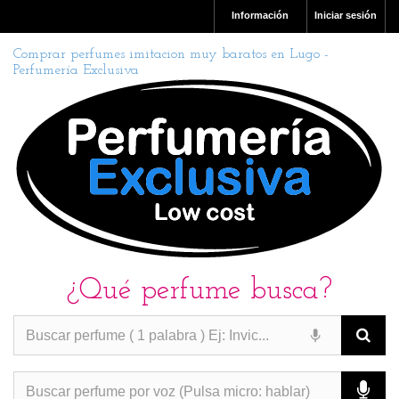
Información
Iniciar sesión
Comprar perfumes imitacion muy baratos en Lugo -
Perfumería Exclusiva
¿Qué perfume busca?
PERFUMES IMITACION