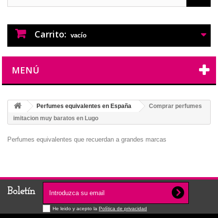
PERFUMES IMITACION
PERFUMES DE IMITACION DE LARGA
DURACION
Carrito:
vacío
MENÚ
Perfumes equivalentes en España
Comprar perfumes
imitacion muy baratos en Lugo
Perfumes equivalentes que recuerdan a grandes marcas
Boletín
He leido y acepto la
Política de privacidad