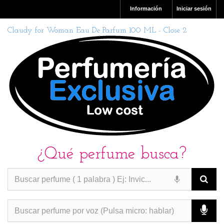
Información
Iniciar sesión
Claudy for Woman Eau De Parfum 100 ML - Close 2
¿Qué perfume busca?
PERFUMES IMITACION