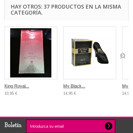
HAY OTROS: 37 PRODUCTOS EN LA MISMA
CATEGORÍA.
King Royal...
My Black...
My Re
10,95 €
14,95 €
14,95 
Boletín