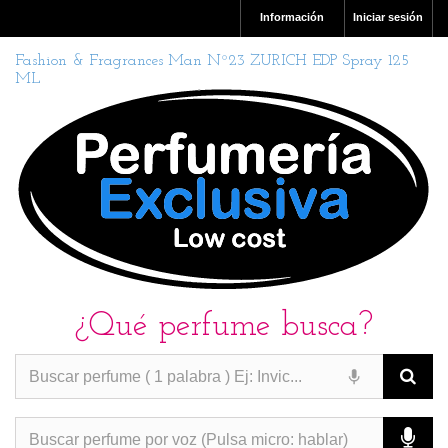
Información
Iniciar sesión
Fashion & Fragrances Man Nº23 ZURICH EDP Spray 125
ML
¿Qué perfume busca?
PERFUMES IMITACION