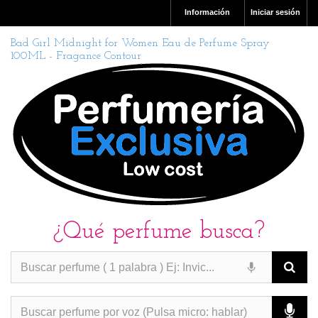
Información
Iniciar sesión
Bad Girl Midnight for Women Eau de Perfume Spray
100ML - Fragance Contour
¿Qué perfume busca?
PERFUMES IMITACION