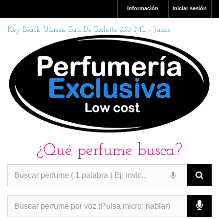
Información
Iniciar sesión
Key Black Unisex Eau De Toilette 100 ML - Jamè
¿Qué perfume busca?
PERFUMES IMITACION