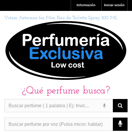
Información
Iniciar sesión
Vitam Aeternan for Men Eau de Toilette Spray 100 ML
¿Qué perfume busca?
PERFUMES IMITACION