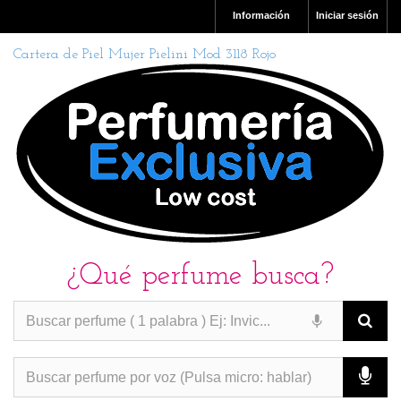
Información
Iniciar sesión
Cartera de Piel Mujer Pielini Mod 3118 Rojo
¿Qué perfume busca?
PERFUMES IMITACION