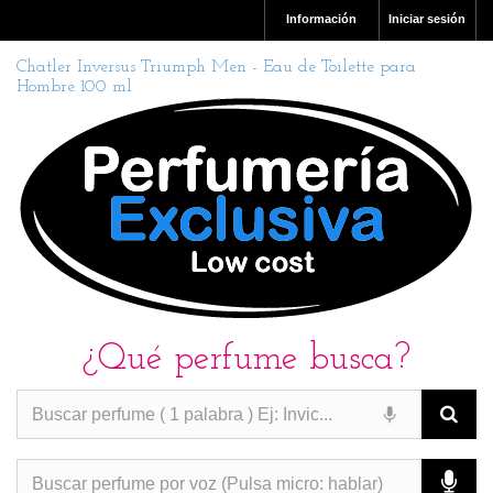
Información
Iniciar sesión
Chatler Inversus Triumph Men - Eau de Toilette para
Hombre 100 ml
¿Qué perfume busca?
PERFUMES IMITACION