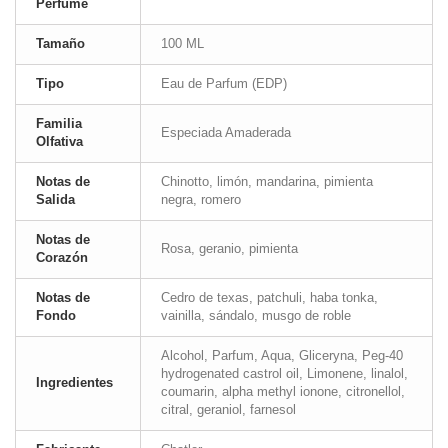
Perfume
Tamaño
100 ML
Tipo
Eau de Parfum (EDP)
Familia
Especiada Amaderada
Olfativa
Notas de
Chinotto, limón, mandarina, pimienta
Salida
negra, romero
Notas de
Rosa, geranio, pimienta
Corazón
Notas de
Cedro de texas, patchuli, haba tonka,
Fondo
vainilla, sándalo, musgo de roble
Alcohol, Parfum, Aqua, Gliceryna, Peg-40
hydrogenated castrol oil, Limonene, linalol,
Ingredientes
coumarin, alpha methyl ionone, citronellol,
citral, geraniol, farnesol