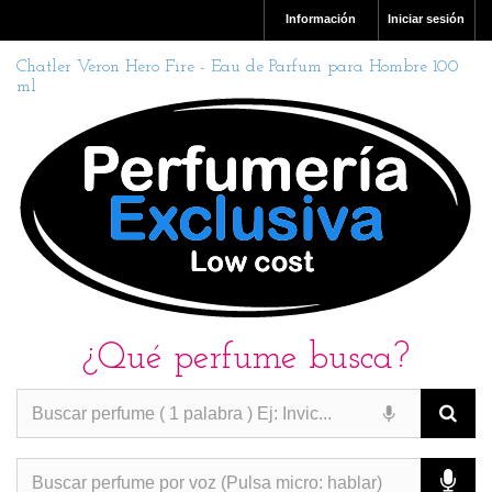
Información
Iniciar sesión
Chatler Veron Hero Fire - Eau de Parfum para Hombre 100
ml
¿Qué perfume busca?
PERFUMES IMITACION