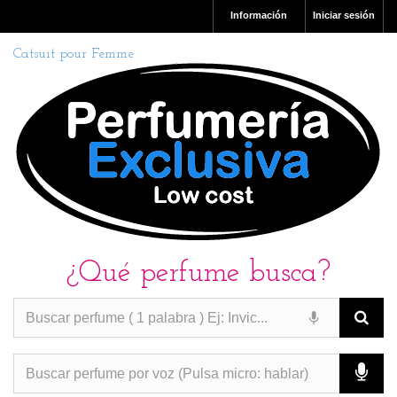
Información
Iniciar sesión
Catsuit pour Femme
¿Qué perfume busca?
PERFUMES IMITACION