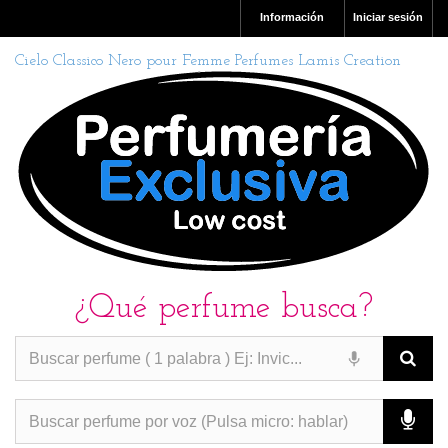
Información
Iniciar sesión
Cielo Classico Nero pour Femme Perfumes Lamis Creation
¿Qué perfume busca?
PERFUMES IMITACION