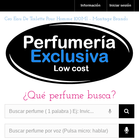
Información
Iniciar sesión
Ceo Eau De Toilette Pour Homme 100Ml - Montage Brands
¿Qué perfume busca?
PERFUMES IMITACION