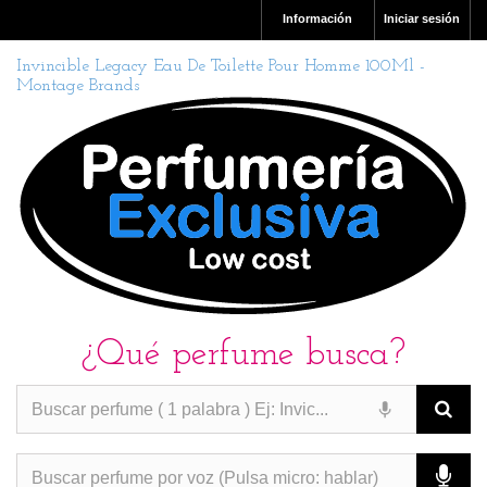
Información
Iniciar sesión
Invincible Legacy Eau De Toilette Pour Homme 100Ml -
Montage Brands
¿Qué perfume busca?
PERFUMES IMITACION