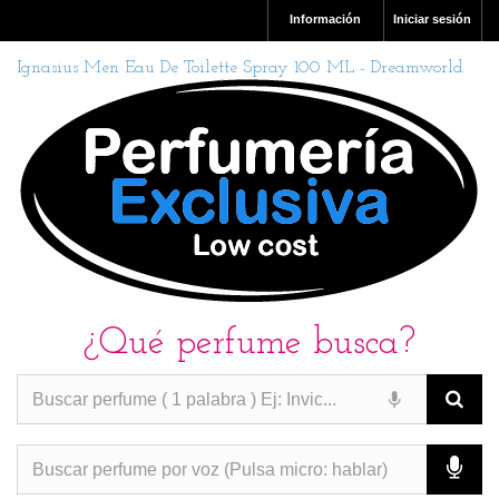
Información
Iniciar sesión
Ignasius Men Eau De Toilette Spray 100 ML - Dreamworld
¿Qué perfume busca?
PERFUMES IMITACION