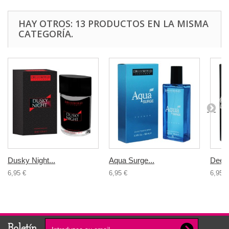
HAY OTROS: 13 PRODUCTOS EN LA MISMA
CATEGORÍA.
Dusky Night...
Aqua Surge...
Deep 
6,95 €
6,95 €
6,95 €
Boletín