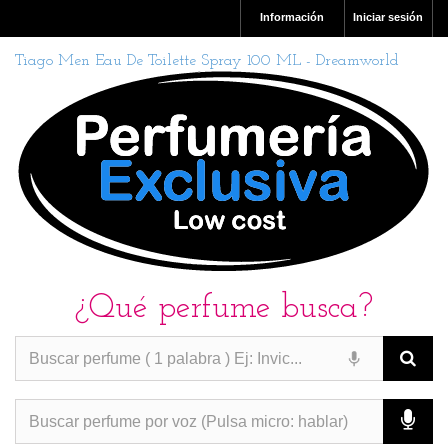
Información
Iniciar sesión
Tiago Men Eau De Toilette Spray 100 ML - Dreamworld
¿Qué perfume busca?
PERFUMES IMITACION