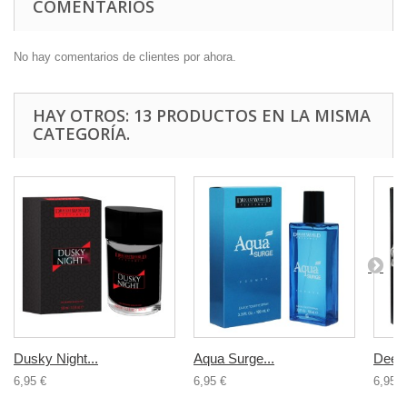
COMENTARIOS
No hay comentarios de clientes por ahora.
HAY OTROS: 13 PRODUCTOS EN LA MISMA
CATEGORÍA.
Dusky Night...
Aqua Surge...
Deep 
6,95 €
6,95 €
6,95 €