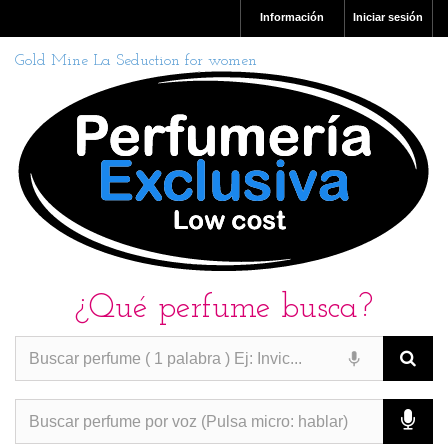
Información
Iniciar sesión
Gold Mine La Seduction for women
¿Qué perfume busca?
PERFUMES IMITACION