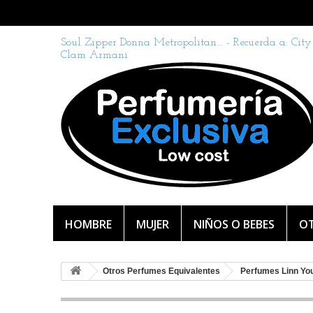
Soul Zipper Donna Metropolitan... - Recuerda a: City
Clam Armani
HOMBRE
MUJER
NIÑOS O BEBES
OT
Otros Perfumes Equivalentes
Perfumes Linn Yo