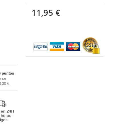
11,95 €
3
puntos
 se
0,30 €
.
 en 24H
 horas -
iges.