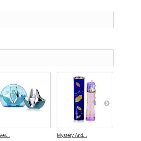
ver...
Mystery And...
Future...