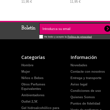
11,95 €
11,95 €
Boletín
He leido y acepto la
Política de privacidad
Categorías
Información
Hombre
Novedades
Mujer
Contacte con nosotros
Niños o Bebes
Entrega y transporte
Otros Perfumes
Aviso legal
Equivalentes
Condiciones de uso
Ambientadores
Quienes Somos
Outlet 2,5€
Puntos de fidelidad
Gel hidroalcohólico para
Venta de perfumes a