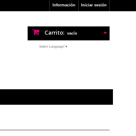
Información
Iniciar sesión
Carrito:
vacío
Select Language
▼