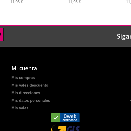
11,95 €
11,95 €
11
Siga
Mi cuenta
Mis compras
Mis vales descuento
Mis direcciones
Mis datos personales
Mis vales