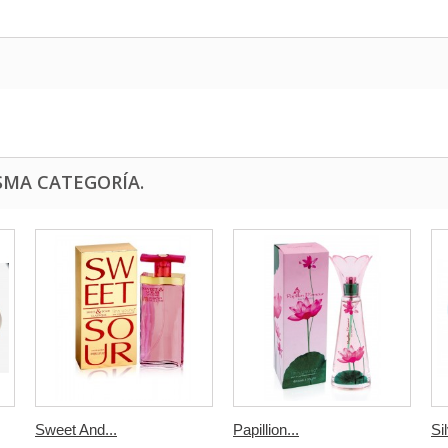
SMA CATEGORÍA.
Sweet And...
Papillion...
Sil