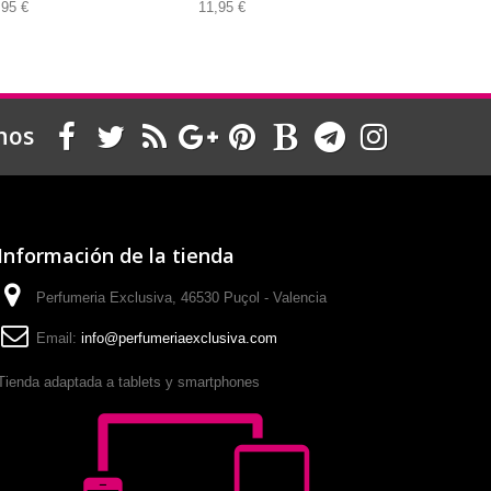
,95 €
11,95 €
11,95 €
nos
Información de la tienda
Perfumeria Exclusiva, 46530 Puçol - Valencia
Email:
info@perfumeriaexclusiva.com
Tienda adaptada a tablets y smartphones